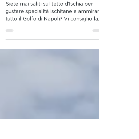
silviacamagni
3 apr 2023
Tempo di lettura: 1 min
Esperienze a 360 sull’Isola
Verde!
Siete mai saliti sul tetto d’Ischia per
gustare specialità ischitane e ammirare
tutto il Golfo di Napoli? Vi consiglio la
spremuta di...