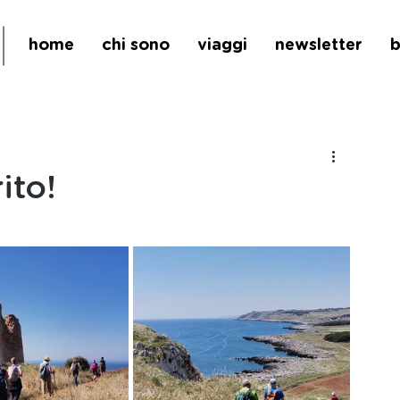
home
chi sono
viaggi
newsletter
b
ito!