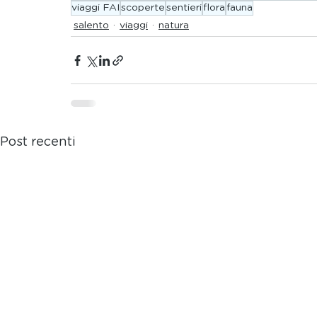
viaggi FAI
scoperte
sentieri
flora
fauna
salento
viaggi
natura
Post recenti