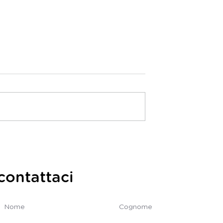
ola!
Il piacere dello stare
insieme
contattaci