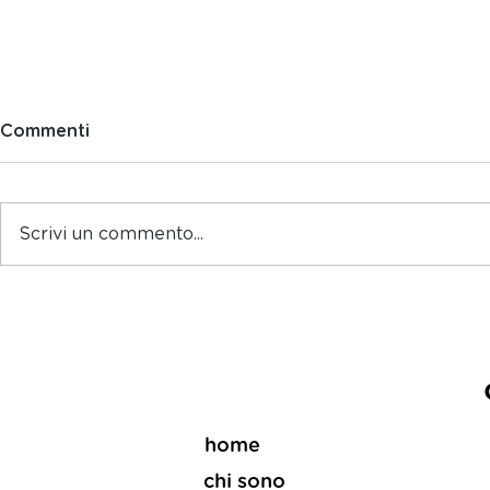
Commenti
Tutti a tav
Scrivi un commento...
Gli agrumi del Gargano
home
chi sono