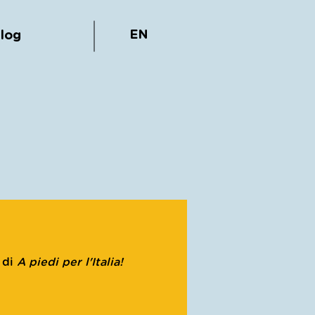
EN
log
 di
A piedi per l'Italia!