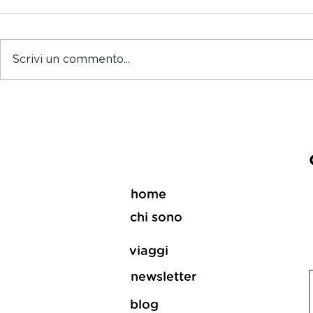
Scrivi un commento...
Tra sapori e tradizioni
Vino eroic
home
chi sono
viaggi
newsletter
blog