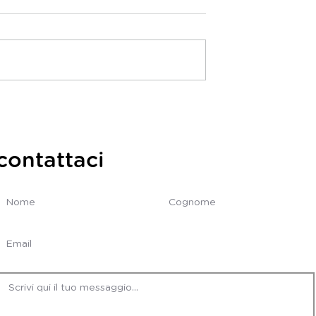
Il borgo tra 2 mari
o❤️ischitano
contattaci