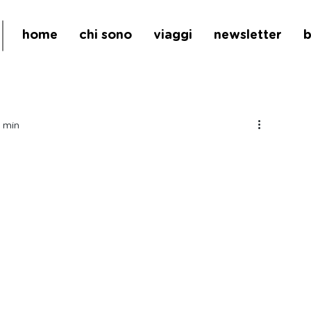
home
chi sono
viaggi
newsletter
b
2 min