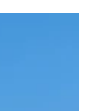
CIBO, NATURA E CULTURA DEI
TERRITORI Il cibo può raccontarci
molte storie sul territorio che visitiamo.
Ci parla dei sapori, dei paesaggi...