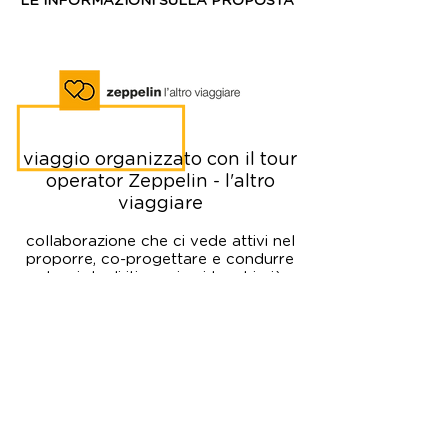
LE INFORMAZIONI SULLA PROPOSTA
viaggio organizzato con il tour
operator Zeppelin - l'altro
viaggiare
collaborazione che ci vede attivi nel
proporre, co-progettare e condurre
alcuni degli itinerari nei luoghi più
belli del Mediterraneo.
Organizzazione tecnica e condizioni
di vendita in dettaglio
sul sito
Zeppelin.
itinerario