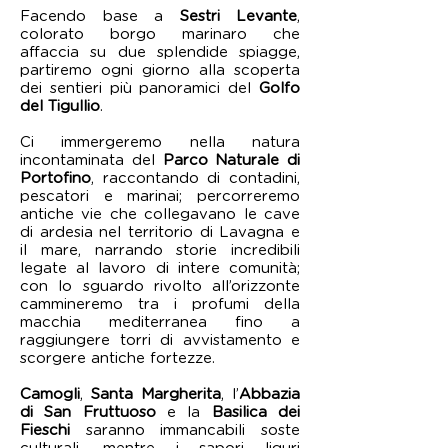
Facendo base a
Sestri Levante
,
colorato borgo marinaro che
affaccia su due splendide spiagge,
partiremo ogni giorno alla scoperta
dei sentieri più panoramici del
Golfo
del Tigullio
.
Ci immergeremo nella natura
incontaminata del
Parco Naturale di
Portofino
, raccontando di contadini,
pescatori e marinai; percorreremo
antiche
vie che collegavano le cave
di ardesia nel territorio di Lavagna e
il mare, narrando storie incredibili
legate al lavoro di intere comunità;
con lo sguardo rivolto all’orizzonte
cammineremo tra i profumi della
macchia mediterranea fino a
raggiungere torri di avvistamento e
scorgere antiche fortezze.
Ca
mogli
,
Santa Margherita
, l’
Abbazia
di San Fruttuoso
e la
Basilica dei
Fieschi
saranno immancabili soste